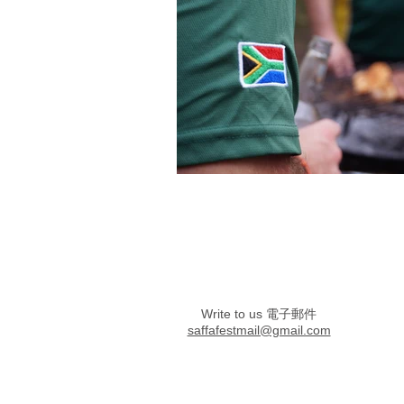
Write to us 電子郵件
saffafestmail@gmail.com